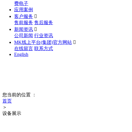
费电子
应用案例
客户服务

售前服务
售后服务
新闻资讯

公司新闻
行业资讯
MK线上平台(集团)官方网站

在线留言
联系方式
English
康博电子
产品质量可靠，售后服务优良，深受用户欢迎
您当前的位置 ：
首页
＞
设备展示