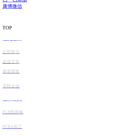
康博微信
TOP
关于我们
公司简介
企业文化
资质荣誉
关联企业
产品展示
PCB线路板
PCBA加工