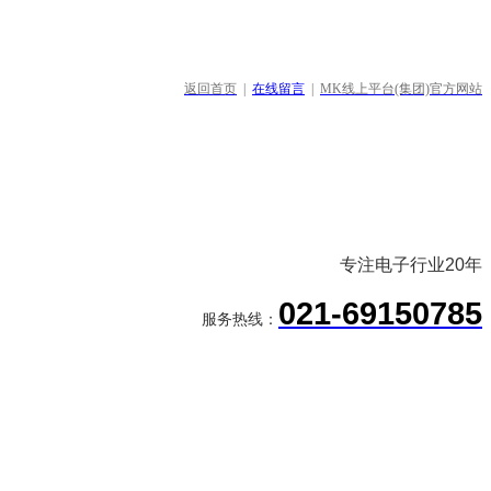
返回首页
|
在线留言
|
MK线上平台(集团)官方网站
专注电子行业20年
021-69150785
服务热线：