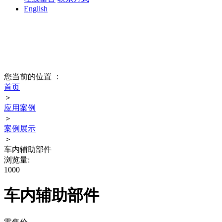
English
康博电子
产品质量可靠，售后服务优良，深受用户欢迎
您当前的位置 ：
首页
＞
应用案例
＞
案例展示
＞
车内辅助部件
浏览量:
1000
车内辅助部件