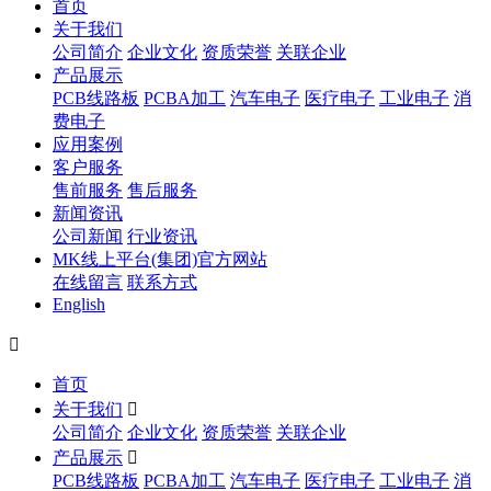
首页
关于我们
公司简介
企业文化
资质荣誉
关联企业
产品展示
PCB线路板
PCBA加工
汽车电子
医疗电子
工业电子
消
费电子
应用案例
客户服务
售前服务
售后服务
新闻资讯
公司新闻
行业资讯
MK线上平台(集团)官方网站
在线留言
联系方式
English

首页
关于我们

公司简介
企业文化
资质荣誉
关联企业
产品展示

PCB线路板
PCBA加工
汽车电子
医疗电子
工业电子
消