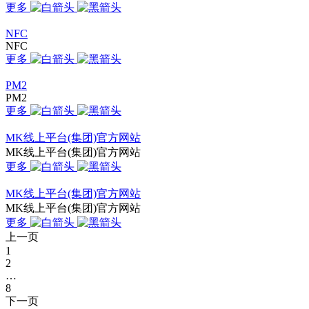
更多
NFC
NFC
更多
PM2
PM2
更多
MK线上平台(集团)官方网站
MK线上平台(集团)官方网站
更多
MK线上平台(集团)官方网站
MK线上平台(集团)官方网站
更多
上一页
1
2
…
8
下一页