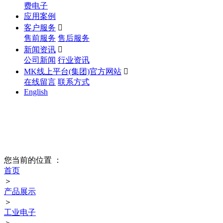
费电子
应用案例
客户服务

售前服务
售后服务
新闻资讯

公司新闻
行业资讯
MK线上平台(集团)官方网站

在线留言
联系方式
English
康博电子
产品质量可靠，售后服务优良，深受用户欢迎
您当前的位置 ：
首页
＞
产品展示
＞
工业电子
＞