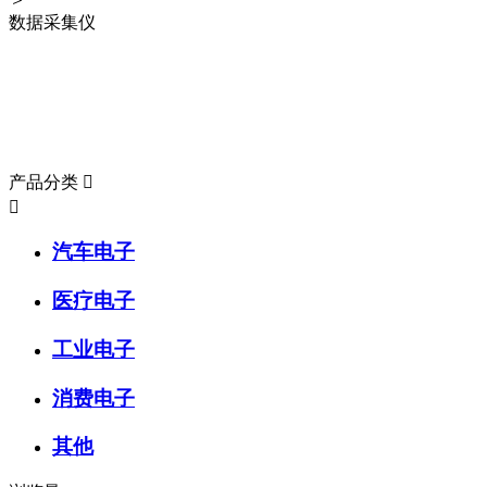
数据采集仪
产品展示
产品分类


汽车电子
医疗电子
工业电子
消费电子
其他