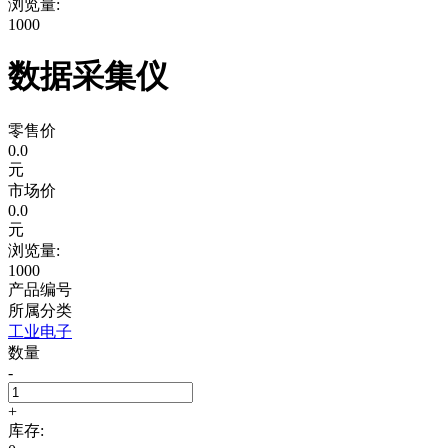
浏览量:
1000
数据采集仪
零售价
0.0
元
市场价
0.0
元
浏览量:
1000
产品编号
所属分类
工业电子
数量
-
+
库存: