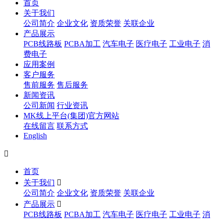
首页
关于我们
公司简介
企业文化
资质荣誉
关联企业
产品展示
PCB线路板
PCBA加工
汽车电子
医疗电子
工业电子
消
费电子
应用案例
客户服务
售前服务
售后服务
新闻资讯
公司新闻
行业资讯
MK线上平台(集团)官方网站
在线留言
联系方式
English

首页
关于我们

公司简介
企业文化
资质荣誉
关联企业
产品展示

PCB线路板
PCBA加工
汽车电子
医疗电子
工业电子
消